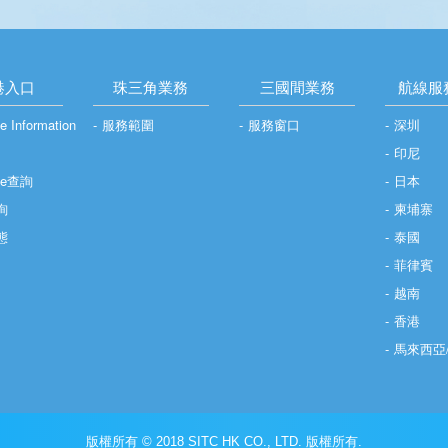
港入口
珠三角業務
三國間業務
航線服
e Information
服務範圍
服務窗口
深圳
印尼
ime查詢
日本
詢
柬埔寨
態
泰國
菲律賓
越南
香港
馬來西亞
版權所有 © 2018 SITC HK CO., LTD. 版權所有.